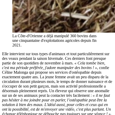
La Côte-d'Orienne a déjà manipulé 360 bovins dans
une cinquantaine d'exploitations agricoles depuis fin
2021.
Elle intervient sur tous types d'animaux et tout particulièrement sur
des veaux pendant la saison hivernale. Ces derniers font presque
partie de son quotidien de novembre à mars.
« Cela tombe bien,
c'est ma période préférée, j'adore manipuler des bovins ! »
, confie
Céline Malonga qui propose ses services d'ostéopathie depuis
exactement quatre ans. La jeune femme avait un peu disparu de la
circulation durant plusieurs mois, le temps de donner naissance et de
s'occuper de son petit garçon, mais son activité professionnelle a
désormais pleinement repris. Un éleveur qui observe une anomalie
sur un de ses animaux peut la contacter très facilement :
« il ne faut
pas hésiter à me joindre pour en parler, l’ostéopathie peut être la
solution à bien des maux. L'idéal aussi, pour celles et ceux qui en
ont la possibilité, est de m'envoyer une vidéo, c'est plus parlant. Un
échange téléphonique ne débouche pas toujours sur une séance ! »
.