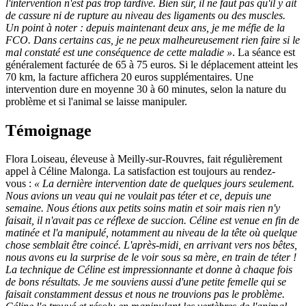
l'intervention n'est pas trop tardive. Bien sûr, il ne faut pas qu'il y ait
de cassure ni de rupture au niveau des ligaments ou des muscles.
Un point à noter : depuis maintenant deux ans, je me méfie de la
FCO. Dans certains cas, je ne peux malheureusement rien faire si le
mal constaté est une conséquence de cette maladie »
. La séance est
généralement facturée de 65 à 75 euros. Si le déplacement atteint les
70 km, la facture affichera 20 euros supplémentaires. Une
intervention dure en moyenne 30 à 60 minutes, selon la nature du
problème et si l'animal se laisse manipuler.
Témoignage
Flora Loiseau, éleveuse à Meilly-sur-Rouvres, fait régulièrement
appel à Céline Malonga. La satisfaction est toujours au rendez-
vous :
« La dernière intervention date de quelques jours seulement.
Nous avions un veau qui ne voulait pas téter et ce, depuis une
semaine. Nous étions aux petits soins matin et soir mais rien n'y
faisait, il n'avait pas ce réflexe de succion. Céline est venue en fin de
matinée et l'a manipulé, notamment au niveau de la tête où quelque
chose semblait être coincé. L'après-midi, en arrivant vers nos bêtes,
nous avons eu la surprise de le voir sous sa mère, en train de téter !
La technique de Céline est impressionnante et donne à chaque fois
de bons résultats. Je me souviens aussi d'une petite femelle qui se
faisait constamment dessus et nous ne trouvions pas le problème.