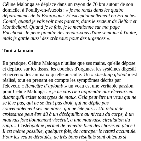
Céline Malonga se déplace dans un rayon de 70 km autour de son
domicile, à Pouilly-en-Auxois :
« je me rends dans les quatre
départements de la Bourgogne. Et exceptionnellement en Franche-
Comté, quand je vais voir mes parents, dans le secteur de Belfort et
Montbéliard. Quand je le fais, je le mentionne sur ma page
Facebook. Je peux prendre des rendez-vous d'une semaine à l'autre,
mais je garde aussi des créneaux pour des urgences »
.
Tout à la main
En pratique, Céline Malonga n'utilise que ses mains, qu'elle dépose
et déplace sur les tissus, les couches d'organes, les systèmes digestif
et nerveux des animaux qu'elle ausculte. Un
« check-up global »
est
réalisé, tout en prenant en compte les symptômes décrits par
l'éleveur.
« Remettre d’aplomb »
un veau est une véritable passion
pour Céline Malonga :
« je ne vais rien apprendre aux éleveurs en
disant qu'il existe tous types de maux. Cela peut être un veau qui ne
se lève pas, qui ne se tient pas droit, qui ne déplie pas
convenablement ses membres, qui ne tète pas… Un retard de
croissance peut être dû à un déséquilibre au niveau du corps, à un
mauvais fonctionnement viscéral, à une mauvaise circulation du
sang… L'ostéopathie permet de remettre bien des choses en place !
Il est même possible, quelques fois, de rattraper le retard accumulé.
Pour les veaux dérotulés, de très bons résultats sont obtenus si