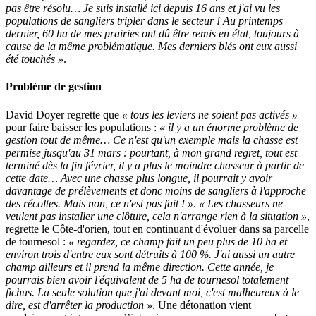
pas être résolu… Je suis installé ici depuis 16 ans et j'ai vu les
populations de sangliers tripler dans le secteur ! Au printemps
dernier, 60 ha de mes prairies ont dû être remis en état, toujours à
cause de la même problématique. Mes derniers blés ont eux aussi
été touchés »
.
Problème de gestion
David Doyer regrette que
« tous les leviers ne soient pas activés »
pour faire baisser les populations :
« il y a un énorme problème de
gestion tout de même… Ce n'est qu'un exemple mais la chasse est
permise jusqu'au 31 mars : pourtant, à mon grand regret, tout est
terminé dès la fin février, il y a plus le moindre chasseur à partir de
cette date… Avec une chasse plus longue, il pourrait y avoir
davantage de prélèvements et donc moins de sangliers à l'approche
des récoltes. Mais non, ce n'est pas fait ! »
.
« Les chasseurs ne
veulent pas installer une clôture, cela n'arrange rien à la situation »
,
regrette le Côte-d'orien, tout en continuant d'évoluer dans sa parcelle
de tournesol :
« regardez, ce champ fait un peu plus de 10 ha et
environ trois d'entre eux sont détruits à 100 %. J'ai aussi un autre
champ ailleurs et il prend la même direction. Cette année, je
pourrais bien avoir l'équivalent de 5 ha de tournesol totalement
fichus. La seule solution que j'ai devant moi, c'est malheureux à le
dire, est d'arrêter la production »
. Une détonation vient