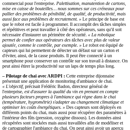
commercial pour l'entreprise.
Palettisation, manutention de cartons,
mise en caisse de bouteilles… nous sommes sur ces créneaux pour
pallier des problèmes de pénibilité, de qualité, de productivité, mais
aussi face aux problèmes de recrutement. »
Le principe de base est
que le robot est facile à programmer. Il accomplit des tâches simples
et répétitives et peut travailler à côté des opérateurs, sans qu'il soit
nécessaire d'instaurer un périmètre de sécurité.
« La robotique
permet de confier aux opérateurs des tâches avec plus de valeur
ajoutée, comme le contrôle, par exemple. »
Le robot est équipé de
capteurs qui lui permettent de détecter un défaut sur un carton et
d'éviter, ainsi, de la casse produits. Il peut être connecté à un
smartphone pour conserver un contrôle sur son travail à distance. On
peut ainsi étirer la productivité sur un laps de temps plus long.
– Pilotage de chai avec ARDPI :
Cette entreprise dijonnaise
présentait une application de monitoring d'ambiance de chai.
« L'objectif,
précisait Frédéric Badon, directeur général de
l'entreprise,
est d'assurer la qualité du vin en prenant en compte
plusieurs facteurs propres à l'ambiance qui règne dans le chai
(température, hygrométrie) s'adapter au changement climatique et
optimiser les coûts énergétiques. »
Des capteurs sont déployés en
différents points du chai, mais aussi pour récupérer des paramètres à
l'intérieur des fûts (pression, oxygène dissous). Les données ainsi
récupérées sont stockées mais aussi travaillées afin de modéliser et
de cartographier l'ambiance du chai. On peut ainsi avoir un aperçu