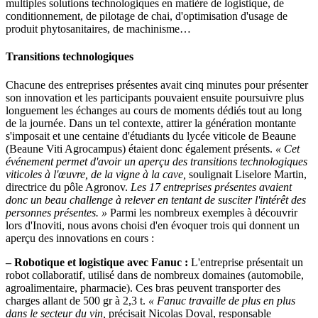
multiples solutions technologiques en matière de logistique, de
conditionnement, de pilotage de chai, d'optimisation d'usage de
produit phytosanitaires, de machinisme…
Transitions technologiques
Chacune des entreprises présentes avait cinq minutes pour présenter
son innovation et les participants pouvaient ensuite poursuivre plus
longuement les échanges au cours de moments dédiés tout au long
de la journée. Dans un tel contexte, attirer la génération montante
s'imposait et une centaine d'étudiants du lycée viticole de Beaune
(Beaune Viti Agrocampus) étaient donc également présents.
« Cet
événement permet d'avoir un aperçu des transitions technologiques
viticoles à l'œuvre, de la vigne à la cave,
soulignait Liselore Martin,
directrice du pôle Agronov.
Les 17 entreprises présentes avaient
donc un beau challenge à relever en tentant de susciter l'intérêt des
personnes présentes. »
Parmi les nombreux exemples à découvrir
lors d'Inoviti, nous avons choisi d'en évoquer trois qui donnent un
aperçu des innovations en cours :
– Robotique et logistique avec Fanuc :
L'entreprise présentait un
robot collaboratif, utilisé dans de nombreux domaines (automobile,
agroalimentaire, pharmacie). Ces bras peuvent transporter des
charges allant de 500 gr à 2,3 t.
« Fanuc travaille de plus en plus
dans le secteur du vin,
précisait Nicolas Doval, responsable