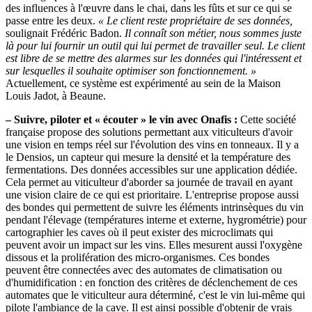
des influences à l'œuvre dans le chai, dans les fûts et sur ce qui se
passe entre les deux.
« Le client reste propriétaire de ses données,
soulignait Frédéric Badon.
Il connaît son métier, nous sommes juste
là pour lui fournir un outil qui lui permet de travailler seul. Le client
est libre de se mettre des alarmes sur les données qui l'intéressent et
sur lesquelles il souhaite optimiser son fonctionnement. »
Actuellement, ce système est expérimenté au sein de la Maison
Louis Jadot, à Beaune.
– Suivre, piloter et « écouter » le vin avec Onafis :
Cette société
française propose des solutions permettant aux viticulteurs d'avoir
une vision en temps réel sur l'évolution des vins en tonneaux. Il y a
le Densios, un capteur qui mesure la densité et la température des
fermentations. Des données accessibles sur une application dédiée.
Cela permet au viticulteur d'aborder sa journée de travail en ayant
une vision claire de ce qui est prioritaire. L'entreprise propose aussi
des bondes qui permettent de suivre les éléments intrinsèques du vin
pendant l'élevage (températures interne et externe, hygrométrie) pour
cartographier les caves où il peut exister des microclimats qui
peuvent avoir un impact sur les vins. Elles mesurent aussi l'oxygène
dissous et la prolifération des micro-organismes. Ces bondes
peuvent être connectées avec des automates de climatisation ou
d'humidification : en fonction des critères de déclenchement de ces
automates que le viticulteur aura déterminé, c'est le vin lui-même qui
pilote l'ambiance de la cave. Il est ainsi possible d'obtenir de vrais