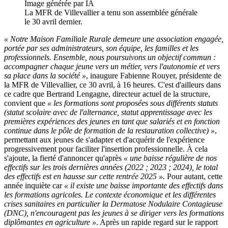
Image générée par IA
La MFR de Villevallier a tenu son assemblée générale
le 30 avril dernier.
« Notre Maison Familiale Rurale demeure une association engagée,
portée par ses administrateurs, son équipe, les familles et les
professionnels. Ensemble, nous poursuivons un objectif commun :
accompagner chaque jeune vers un métier, vers l'autonomie et vers
sa place dans la société »
, inaugure Fabienne Rouyer, présidente de
la MFR de Villevallier, ce 30 avril, à 16 heures. C'est d'ailleurs dans
ce cadre que Bertrand Lengagne, directeur actuel de la structure,
convient que
« les formations sont proposées sous différents statuts
(statut scolaire avec de l'alternance, statut apprentissage avec les
premières expériences des jeunes en tant que salariés et en fonction
continue dans le pôle de formation de la restauration collective) »
,
permettant aux jeunes de s'adapter et d'acquérir de l'expérience
progressivement pour faciliter l'insertion professionnelle. À cela
s'ajoute, la fierté d'annoncer qu'après
« une baisse régulière de nos
effectifs sur les trois dernières années (2022 ; 2023 ; 2024), le total
des effectifs est en hausse sur cette rentrée 2025 »
. Pour autant, cette
année inquiète car
« il existe une baisse importante des effectifs dans
les formations agricoles. Le contexte économique et les différentes
crises sanitaires en particulier la Dermatose Nodulaire Contagieuse
(DNC), n'encouragent pas les jeunes à se diriger vers les formations
diplômantes en agriculture »
. Après un rapide regard sur le rapport