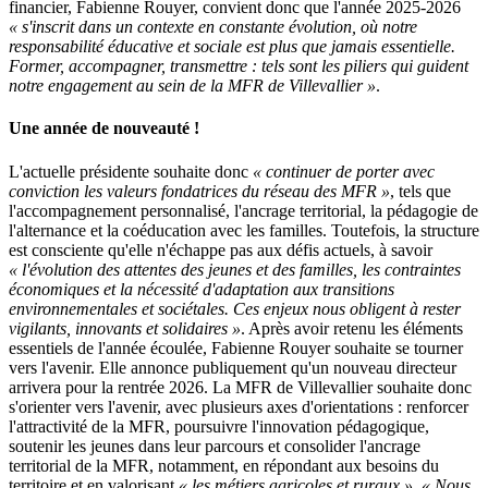
financier, Fabienne Rouyer, convient donc que l'année 2025-2026
« s'inscrit dans un contexte en constante évolution, où notre
responsabilité éducative et sociale est plus que jamais essentielle.
Former, accompagner, transmettre : tels sont les piliers qui guident
notre engagement au sein de la MFR de Villevallier »
.
Une année de nouveauté !
L'actuelle présidente souhaite donc
« continuer de porter avec
conviction les valeurs fondatrices du réseau des MFR »
, tels que
l'accompagnement personnalisé, l'ancrage territorial, la pédagogie de
l'alternance et la coéducation avec les familles. Toutefois, la structure
est consciente qu'elle n'échappe pas aux défis actuels, à savoir
« l'évolution des attentes des jeunes et des familles, les contraintes
économiques et la nécessité d'adaptation aux transitions
environnementales et sociétales. Ces enjeux nous obligent à rester
vigilants, innovants et solidaires »
. Après avoir retenu les éléments
essentiels de l'année écoulée, Fabienne Rouyer souhaite se tourner
vers l'avenir. Elle annonce publiquement qu'un nouveau directeur
arrivera pour la rentrée 2026. La MFR de Villevallier souhaite donc
s'orienter vers l'avenir, avec plusieurs axes d'orientations : renforcer
l'attractivité de la MFR, poursuivre l'innovation pédagogique,
soutenir les jeunes dans leur parcours et consolider l'ancrage
territorial de la MFR, notamment, en répondant aux besoins du
territoire et en valorisant
« les métiers agricoles et ruraux »
.
« Nous