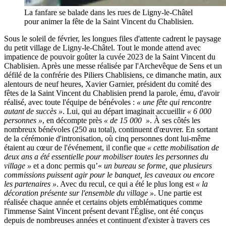
La fanfare se balade dans les rues de Ligny-le-Châtel
pour animer la fête de la Saint Vincent du Chablisien.
Sous le soleil de février, les longues files d'attente cadrent le paysage
du petit village de Ligny-le-Châtel. Tout le monde attend avec
impatience de pouvoir goûter la cuvée 2023 de la Saint Vincent du
Chablisien. Après une messe réalisée par l'Archevêque de Sens et un
défilé de la confrérie des Piliers Chablisiens, ce dimanche matin, aux
alentours de neuf heures, Xavier Garnier, président du comité des
fêtes de la Saint Vincent du Chablisien prend la parole, ému, d'avoir
réalisé, avec toute l'équipe de bénévoles :
« une fête qui rencontre
autant de succès »
. Lui, qui au départ imaginait accueillir
« 6 000
personnes »
, en décompte près
« de 15 000 »
. À ses côtés les
nombreux bénévoles (250 au total), continuent d'œuvrer. En sortant
de la cérémonie d'intronisation, où cinq personnes dont lui-même
étaient au cœur de l'événement, il confie que
« cette mobilisation de
deux ans a été essentielle pour mobiliser toutes les personnes du
village »
et a donc permis qu’«
un bureau se forme, que plusieurs
commissions puissent agir pour le banquet, les caveaux ou encore
les partenaires »
. Avec du recul, ce qui a été le plus long est
« la
décoration présente sur l'ensemble du village »
. Une partie est
réalisée chaque année et certains objets emblématiques comme
l'immense Saint Vincent présent devant l'Église, ont été conçus
depuis de nombreuses années et continuent d'exister à travers ces