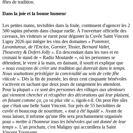
fêtes de tradition.
Dans la joie et la bonne humeur
Les petites mains, invisibles dans la foule, continuent d'agencer les 2
500 sapins présents dans chaque ruelle. À l'ouverture officielle des
caveaux, les visiteurs se ruent pour déguster la Cuvée Saint Vincent
Ligny 2026 qui intègre les vins des domaines
« Pommier,
Lavantureux, de l'Enclos, Garnier, Tissier, Bernard Vallet,
Thouverey & Defert-Jolly »
. En descendant dans les rues et en
croisant le stand de « Radio Moutarde », où les personnes se
détendent, le verre à la main, en dansant, il sourit et explique que
« nous essayons de créer une tradition qui durerait dans le temps.
Nous souhaitons privilégier la convivialité au sein de cette fête
viticole »
. Dès la fin de journée, les deux cent cinquante bénévoles
s'activent en sachant que deux jours de rangement les attendent.
Pour la plupart
« ce sont des personnes des villages aux alentours
qui viennent chercher et récupérer des décorations qui leur plaisent,
en faisant comme ça, ça va plus vite »
, rigole-t-il. On peut être sûrs
que c'était une belle Saint Vincent. Sur près de 55 hectolitres de
cuvée et beaucoup de nourriture,
« tout a été liquidé »
. Avant de
nous laisser, il informe qu'une fête sera prochainement organisée
pour
« mettre à l'honneur tous les bénévoles qui ont donné de leur
temps »
. L'an prochain, c'est Maligny qui accueillera la Saint
Vincent Tournante.