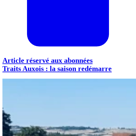
Article réservé aux abonnées
Traits Auxois : la saison redémarre