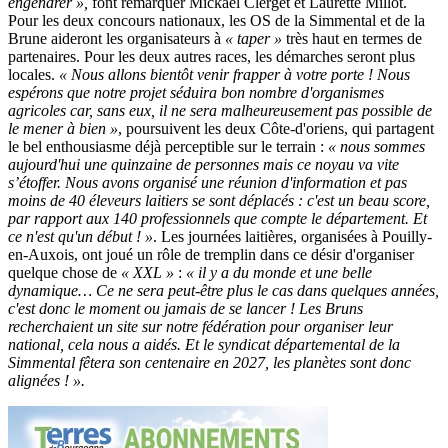
engendrer »,
font remarquer Mickaël Clerget et Laurette Millot.
Pour les deux concours nationaux, les OS de la Simmental et de la
Brune aideront les organisateurs à
« taper »
très haut en termes de
partenaires. Pour les deux autres races, les démarches seront plus
locales.
« Nous allons bientôt venir frapper à votre porte ! Nous
espérons que notre projet séduira bon nombre d'organismes
agricoles car, sans eux, il ne sera malheureusement pas possible de
le mener à bien »
, poursuivent les deux Côte-d'oriens, qui partagent
le bel enthousiasme déjà perceptible sur le terrain :
« nous sommes
aujourd'hui une quinzaine de personnes mais ce noyau va vite
s’étoffer. Nous avons organisé une réunion d'information et pas
moins de 40 éleveurs laitiers se sont déplacés : c'est un beau score,
par rapport aux 140 professionnels que compte le département. Et
ce n'est qu'un début ! »
. Les journées laitières, organisées à Pouilly-
en-Auxois, ont joué un rôle de tremplin dans ce désir d'organiser
quelque chose de
« XXL »
:
« il y a du monde et une belle
dynamique… Ce ne sera peut-être plus le cas dans quelques années,
c'est donc le moment ou jamais de se lancer ! Les Bruns
recherchaient un site sur notre fédération pour organiser leur
national, cela nous a aidés. Et le syndicat départemental de la
Simmental fêtera son centenaire en 2027, les planètes sont donc
alignées ! ».