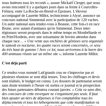
nous battrons tous les records »
, assure Mickaël Clerget, que nous
avons rencontré il y a quelques jours dans sa ferme à Courcelles-
Frémoy, entre La-Roche-en-Brenil et Époisses. L'éleveur
accompagné de Laurette Millot, technicienne à Alysé, annonce un
concours national Simmental avec la participation de 120 vaches.
Un autre national aura rendez-vous à Beaune, cette fois-ci en race
Brune, avec autant d'animaux qu'en Simmental. Deux inter-
régionaux seront proposés dans le même temps en Montbéliarde et
en Prim'Hosltein, avec une soixantaine de bovins attendus dans
chaque race…
« Une vente aux enchères de génisses sera organisée
le samedi en nocturne, les quatre races seront concernées, ce sera
du très haut de gamme ! Avec ce lot, nous arriverons à la barre des
400 animaux réunis sur un même site »
, informe Laurette Millot.
C'est déjà parti
Ce rendez-vous nommé Lait'grands crus ne s'improvise pas et
plusieurs réunions se sont déjà tenues. Tous les chiffrages et devis
sont réalisés, le budget est connu. Les dossiers de partenariat seront
sans doute terminés à l'heure où sortira ce journal et la prospection
des futurs partenaires débutera courant janvier
. « Cela va sans dire,
des concours de cette envergure ne s'organisent pas seuls. Il faut
bien ajouter un tiers de dépenses si l'on comptabilise tous les
déplacements et tous les hébergements que cette manifestation va