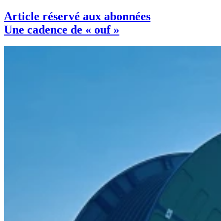
Article réservé aux abonnées
Une cadence de « ouf »