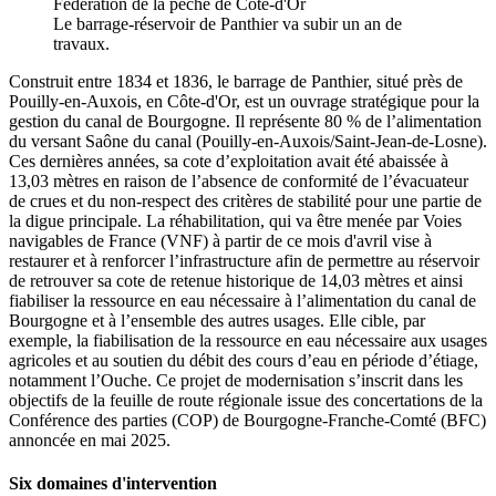
Fédération de la pêche de Côte-d'Or
Le barrage-réservoir de Panthier va subir un an de
travaux.
Construit entre 1834 et 1836, le barrage de Panthier, situé près de
Pouilly-en-Auxois, en Côte-d'Or, est un ouvrage stratégique pour la
gestion du canal de Bourgogne. Il représente 80 % de l’alimentation
du versant Saône du canal (Pouilly-en-Auxois/Saint-Jean-de-Losne).
Ces dernières années, sa cote d’exploitation avait été abaissée à
13,03 mètres en raison de l’absence de conformité de l’évacuateur
de crues et du non-respect des critères de stabilité pour une partie de
la digue principale. La réhabilitation, qui va être menée par Voies
navigables de France (VNF) à partir de ce mois d'avril vise à
restaurer et à renforcer l’infrastructure afin de permettre au réservoir
de retrouver sa cote de retenue historique de 14,03 mètres et ainsi
fiabiliser la ressource en eau nécessaire à l’alimentation du canal de
Bourgogne et à l’ensemble des autres usages. Elle cible, par
exemple, la fiabilisation de la ressource en eau nécessaire aux usages
agricoles et au soutien du débit des cours d’eau en période d’étiage,
notamment l’Ouche. Ce projet de modernisation s’inscrit dans les
objectifs de la feuille de route régionale issue des concertations de la
Conférence des parties (COP) de Bourgogne-Franche-Comté (BFC)
annoncée en mai 2025.
Six domaines d'intervention