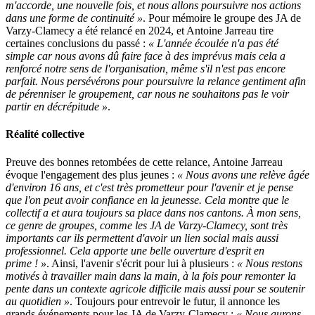
m'accorde, une nouvelle fois, et nous allons poursuivre nos actions
dans une forme de continuité »
. Pour mémoire le groupe des JA de
Varzy-Clamecy a été relancé en 2024, et Antoine Jarreau tire
certaines conclusions du passé :
« L'année écoulée n'a pas été
simple car nous avons dû faire face à des imprévus mais cela a
renforcé notre sens de l'organisation, même s'il n'est pas encore
parfait. Nous persévérons pour poursuivre la relance gentiment afin
de pérenniser le groupement, car nous ne souhaitons pas le voir
partir en décrépitude »
.
Réalité collective
Preuve des bonnes retombées de cette relance, Antoine Jarreau
évoque l'engagement des plus jeunes :
« Nous avons une relève âgée
d'environ 16 ans, et c'est très prometteur pour l'avenir et je pense
que l'on peut avoir confiance en la jeunesse. Cela montre que le
collectif a et aura toujours sa place dans nos cantons. À mon sens,
ce genre de groupes, comme les JA de Varzy-Clamecy, sont très
importants car ils permettent d'avoir un lien social mais aussi
professionnel. Cela apporte une belle ouverture d'esprit en
prime ! »
. Ainsi, l'avenir s'écrit pour lui à plusieurs :
« Nous restons
motivés à travailler main dans la main, à la fois pour remonter la
pente dans un contexte agricole difficile mais aussi pour se soutenir
au quotidien »
. Toujours pour entrevoir le futur, il annonce les
grands événements pour les JA de Varzy-Clamecy :
« Nous aurons