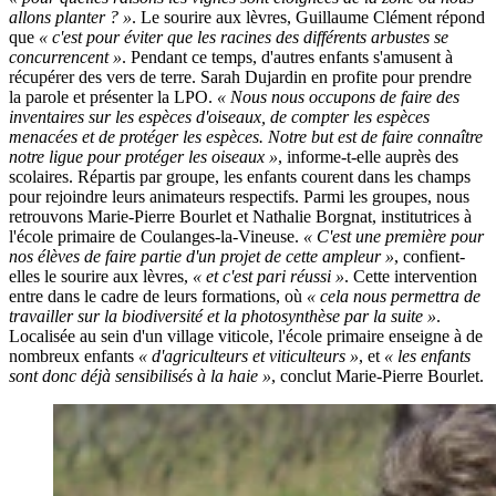
allons planter ? »
. Le sourire aux lèvres, Guillaume Clément répond
que
« c'est pour éviter que les racines des différents arbustes se
concurrencent »
. Pendant ce temps, d'autres enfants s'amusent à
récupérer des vers de terre. Sarah Dujardin en profite pour prendre
la parole et présenter la LPO.
« Nous nous occupons de faire des
inventaires sur les espèces d'oiseaux, de compter les espèces
menacées et de protéger les espèces. Notre but est de faire connaître
notre ligue pour protéger les oiseaux »
, informe-t-elle auprès des
scolaires. Répartis par groupe, les enfants courent dans les champs
pour rejoindre leurs animateurs respectifs. Parmi les groupes, nous
retrouvons Marie-Pierre Bourlet et Nathalie Borgnat, institutrices à
l'école primaire de Coulanges-la-Vineuse.
« C'est une première pour
nos élèves de faire partie d'un projet de cette ampleur »
, confient-
elles le sourire aux lèvres,
« et c'est pari réussi »
. Cette intervention
entre dans le cadre de leurs formations, où
« cela nous permettra de
travailler sur la biodiversité et la photosynthèse par la suite »
.
Localisée au sein d'un village viticole, l'école primaire enseigne à de
nombreux enfants
« d'agriculteurs et viticulteurs »
, et
« les enfants
sont donc déjà sensibilisés à la haie »
, conclut Marie-Pierre Bourlet.