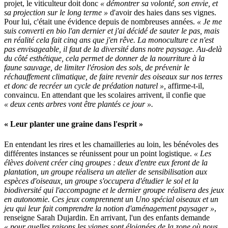
projet, le viticulteur doit donc
« démontrer sa volonté, son envie, et
sa projection sur le long terme »
d'avoir des haies dans ses vignes.
Pour lui, c'était une évidence depuis de nombreuses années.
« Je me
suis converti en bio l'an dernier et j'ai décidé de sauter le pas, mais
en réalité cela fait cinq ans que j'en rêve. La monoculture ce n'est
pas envisageable, il faut de la diversité dans notre paysage. Au-delà
du côté esthétique, cela permet de donner de la nourriture à la
faune sauvage, de limiter l'érosion des sols, de prévenir le
réchauffement climatique, de faire revenir des oiseaux sur nos terres
et donc de recréer un cycle de prédation naturel »,
affirme-t-il,
convaincu. En attendant que les scolaires arrivent, il confie que
« deux cents arbres vont être plantés ce jour ».
« Leur planter une graine dans l'esprit »
En entendant les rires et les chamailleries au loin, les bénévoles des
différentes instances se réunissent pour un point logistique.
« Les
élèves doivent créer cinq groupes : deux d'entre eux feront de la
plantation, un groupe réalisera un atelier de sensibilisation aux
espèces d'oiseaux, un groupe s'occupera d'étudier le sol et la
biodiversité qui l'accompagne et le dernier groupe réalisera des jeux
en autonomie. Ces jeux comprennent un Uno spécial oiseaux et un
jeu qui leur fait comprendre la notion d'aménagement paysager »
,
renseigne Sarah Dujardin. En arrivant, l'un des enfants demande
« pour quelles raisons les vignes sont éloignées de la zone où nous