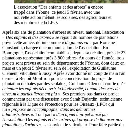
L'association "Des enfants et des arbres" a encore
frappé dans l'Yonne, ce jeudi 5 février, avec une
nouvelle action mêlant les scolaires, des agriculteurs et
des membres de la LPO.
Après six ans de plantation d'arbres au niveau national, l'association
« Des enfants et des arbres »
se réjouit du nombre de plantations
prévu cette année, défini comme
« du jamais vu »
par Romane
Constantin, chargée de communication de l'association. En
Bourgogne, l'association comptabilise, depuis sa création, près de 23
plantations représentant près 3 800 arbres. Au cours de l'année, trois
projets sont prévus au sein du département de l'Yonne, dont deux en
mars et un jeudi 5 février au sein de l'exploitation de Guillaume
Clément, viticulteur à Jussy. Après avoir donné un coup de main l'an
dernier à Benoît Mouffron pour la concrétisation du projet de
plantation de haies par des scolaires, Guillaume Clément confie qu’«
entendre les enfants découvrir la biodiversité, comme des vers de
terre, m'a particulièrement plu »
. Ses premiers pas dans ce projet
commencent par une discussion avec Sarah Dujardin, technicienne
régionale à la Ligue de Protection pour les Oiseaux (LPO) qui
lui
« propose de l'accompagner dans les démarches
administratives »
. Tout part
« d'un appel à projet lancé par
l'association Des enfants et des arbres
qui propose de financer nos
plantations d'arbres »
, se souvient le viticulteur. Pour faire partie du