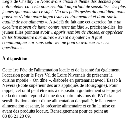
Legta de Challuy :
« Nous avons choisi le thème des déchets pour
notre atelier car cela nous semblait important de sensibiliser les plus
jeunes que nous sur ce sujet. Via des petits gestes du quotidien, nous
pouvons réduire notre impact sur l'environnement et donc sur la
qualité de nos aliments »
. Au-delà du fait que cet exercice fut
« un
excellent moyen de lutter contre notre timidité »
, précisent-elles, les
jeunes filles pointent avoir
« appris nombre de choses, et apprécier
de les transmettre aux autres »
avant d'ajouter :
« Il faut
communiquer car sans cela rien ne pourra avancer sur ces
questions »
.
À disposition
Cette 1re Fête de l'alimentation locale et de la santé fut également
l'occasion pour le Pays Val de Loire Nivernais de présenter la
cuisine mobile « On dîne », élaborée en partenariat avec l’Esaab à
Nevers (École supérieur des arts appliqués de Bourgogne). Pour
rappel, cet outil peut être mis à disposition gratuitement si le projet
de la demande répond à l'une des quatre missions du PAT : la
sensibilisation autour d'une alimentation de qualité, le lien entre
alimentation et santé, la précarité alimentaire et enfin la mise en
avant des produits locaux. Renseignement pour ce point au
03 86 21 20 69.