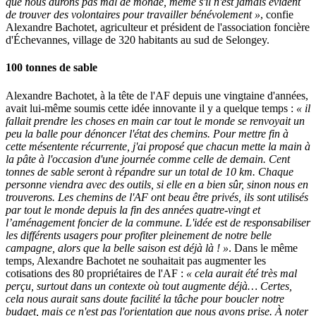
que nous aurons pas mal de monde, même s'il n'est jamais évident
de trouver des volontaires pour travailler bénévolement »
, confie
Alexandre Bachotet, agriculteur et président de l'association foncière
d'Échevannes, village de 320 habitants au sud de Selongey.
100 tonnes de sable
Alexandre Bachotet, à la tête de l'AF depuis une vingtaine d'années,
avait lui-même soumis cette idée innovante il y a quelque temps :
« il
fallait prendre les choses en main car tout le monde se renvoyait un
peu la balle pour dénoncer l'état des chemins. Pour mettre fin à
cette mésentente récurrente, j'ai proposé que chacun mette la main à
la pâte à l'occasion d'une journée comme celle de demain. Cent
tonnes de sable seront à répandre sur un total de 10 km. Chaque
personne viendra avec des outils, si elle en a bien sûr, sinon nous en
trouverons. Les chemins de l'AF ont beau être privés, ils sont utilisés
par tout le monde depuis la fin des années quatre-vingt et
l’aménagement foncier de la commune. L'idée est de responsabiliser
les différents usagers pour profiter pleinement de notre belle
campagne, alors que la belle saison est déjà là ! »
. Dans le même
temps, Alexandre Bachotet ne souhaitait pas augmenter les
cotisations des 80 propriétaires de l'AF :
« cela aurait été très mal
perçu, surtout dans un contexte où tout augmente déjà… Certes,
cela nous aurait sans doute facilité la tâche pour boucler notre
budget, mais ce n'est pas l'orientation que nous avons prise. À noter