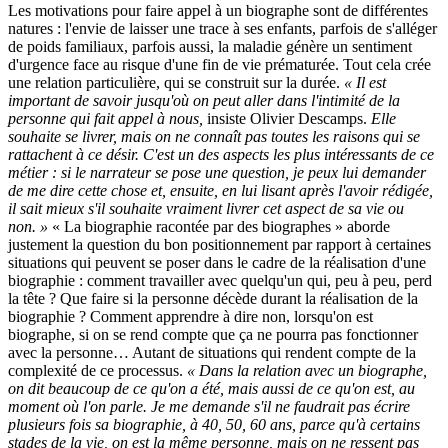
Les motivations pour faire appel à un biographe sont de différentes
natures : l'envie de laisser une trace à ses enfants, parfois de s'alléger
de poids familiaux, parfois aussi, la maladie génère un sentiment
d'urgence face au risque d'une fin de vie prématurée. Tout cela crée
une relation particulière, qui se construit sur la durée.
« Il est
important de savoir jusqu'où on peut aller dans l'intimité de la
personne qui fait appel à nous,
insiste Olivier Descamps.
Elle
souhaite se livrer, mais on ne connaît pas toutes les raisons qui se
rattachent à ce désir. C'est un des aspects les plus intéressants de ce
métier : si le narrateur se pose une question, je peux lui demander
de me dire cette chose et, ensuite, en lui lisant après l'avoir rédigée,
il sait mieux s'il souhaite vraiment livrer cet aspect de sa vie ou
non. »
« La biographie racontée par des biographes » aborde
justement la question du bon positionnement par rapport à certaines
situations qui peuvent se poser dans le cadre de la réalisation d'une
biographie : comment travailler avec quelqu'un qui, peu à peu, perd
la tête ? Que faire si la personne décède durant la réalisation de la
biographie ? Comment apprendre à dire non, lorsqu'on est
biographe, si on se rend compte que ça ne pourra pas fonctionner
avec la personne… Autant de situations qui rendent compte de la
complexité de ce processus.
« Dans la relation avec un biographe,
on dit beaucoup de ce qu'on a été, mais aussi de ce qu'on est, au
moment où l'on parle. Je me demande s'il ne faudrait pas écrire
plusieurs fois sa biographie, à 40, 50, 60 ans, parce qu'à certains
stades de la vie, on est la même personne, mais on ne ressent pas