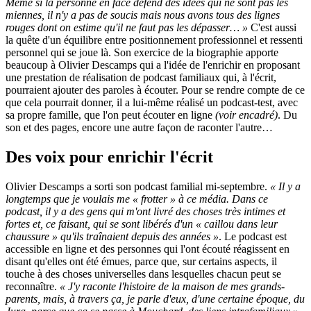
Même si la personne en face défend des idées qui ne sont pas les
miennes, il n'y a pas de soucis mais nous avons tous des lignes
rouges dont on estime qu'il ne faut pas les dépasser… »
C'est aussi
la quête d'un équilibre entre positionnement professionnel et ressenti
personnel qui se joue là. Son exercice de la biographie apporte
beaucoup à Olivier Descamps qui a l'idée de l'enrichir en proposant
une prestation de réalisation de podcast familiaux qui, à l'écrit,
pourraient ajouter des paroles à écouter. Pour se rendre compte de ce
que cela pourrait donner, il a lui-même réalisé un podcast-test, avec
sa propre famille, que l'on peut écouter en ligne
(voir encadré)
. Du
son et des pages, encore une autre façon de raconter l'autre…
Des voix pour enrichir l'écrit
Olivier Descamps a sorti son podcast familial mi-septembre.
« Il y a
longtemps que je voulais me « frotter » à ce média. Dans ce
podcast, il y a des gens qui m'ont livré des choses très intimes et
fortes et, ce faisant, qui se sont libérés d'un « caillou dans leur
chaussure » qu'ils traînaient depuis des années »
. Le podcast est
accessible en ligne et des personnes qui l'ont écouté réagissent en
disant qu'elles ont été émues, parce que, sur certains aspects, il
touche à des choses universelles dans lesquelles chacun peut se
reconnaître.
« J'y raconte l'histoire de la maison de mes grands-
parents, mais, à travers ça, je parle d'eux, d'une certaine époque, du