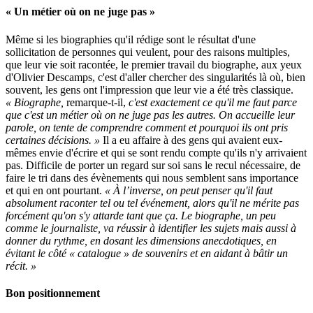
« Un métier où on ne juge pas »
Même si les biographies qu'il rédige sont le résultat d'une
sollicitation de personnes qui veulent, pour des raisons multiples,
que leur vie soit racontée, le premier travail du biographe, aux yeux
d'Olivier Descamps, c'est d'aller chercher des singularités là où, bien
souvent, les gens ont l'impression que leur vie a été très classique.
« Biographe,
remarque-t-il,
c'est exactement ce qu'il me faut parce
que c'est un métier où on ne juge pas les autres. On accueille leur
parole, on tente de comprendre comment et pourquoi ils ont pris
certaines décisions. »
Il a eu affaire à des gens qui avaient eux-
mêmes envie d'écrire et qui se sont rendu compte qu'ils n'y arrivaient
pas. Difficile de porter un regard sur soi sans le recul nécessaire, de
faire le tri dans des évènements qui nous semblent sans importance
et qui en ont pourtant.
« À l’inverse, on peut penser qu'il faut
absolument raconter tel ou tel événement, alors qu'il ne mérite pas
forcément qu'on s'y attarde tant que ça. Le biographe, un peu
comme le journaliste, va réussir à identifier les sujets mais aussi à
donner du rythme, en dosant les dimensions anecdotiques, en
évitant le côté « catalogue » de souvenirs et en aidant à bâtir un
récit. »
Bon positionnement