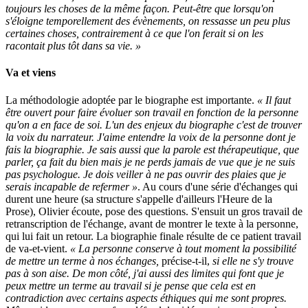
toujours les choses de la même façon. Peut-être que lorsqu'on
s'éloigne temporellement des évènements, on ressasse un peu plus
certaines choses, contrairement à ce que l'on ferait si on les
racontait plus tôt dans sa vie. »
Va et viens
La méthodologie adoptée par le biographe est importante.
« Il faut
être ouvert pour faire évoluer son travail en fonction de la personne
qu'on a en face de soi. L'un des enjeux du biographe c'est de trouver
la voix du narrateur. J'aime entendre la voix de la personne dont je
fais la biographie. Je sais aussi que la parole est thérapeutique, que
parler, ça fait du bien mais je ne perds jamais de vue que je ne suis
pas psychologue. Je dois veiller à ne pas ouvrir des plaies que je
serais incapable de refermer »
. Au cours d'une série d'échanges qui
durent une heure (sa structure s'appelle d'ailleurs l'Heure de la
Prose), Olivier écoute, pose des questions. S'ensuit un gros travail de
retranscription de l'échange, avant de montrer le texte à la personne,
qui lui fait un retour. La biographie finale résulte de ce patient travail
de va-et-vient.
« La personne conserve à tout moment la possibilité
de mettre un terme à nos échanges,
précise-t-il,
si elle ne s'y trouve
pas à son aise. De mon côté, j'ai aussi des limites qui font que je
peux mettre un terme au travail si je pense que cela est en
contradiction avec certains aspects éthiques qui me sont propres.