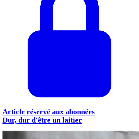
Article réservé aux abonnées
Dur, dur d'être un laitier