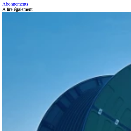
Abonnements
A lire également