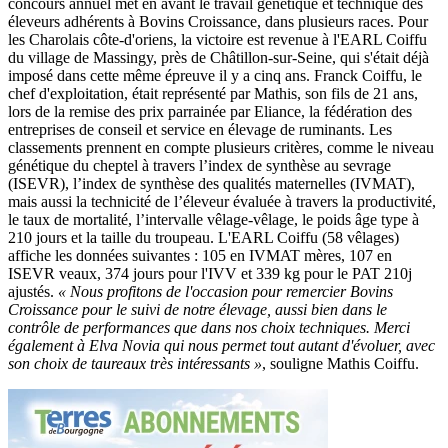
concours annuel met en avant le travail génétique et technique des
éleveurs adhérents à Bovins Croissance, dans plusieurs races. Pour
les Charolais côte-d'oriens, la victoire est revenue à l'EARL Coiffu
du village de Massingy, près de Châtillon-sur-Seine, qui s'était déjà
imposé dans cette même épreuve il y a cinq ans. Franck Coiffu, le
chef d'exploitation, était représenté par Mathis, son fils de 21 ans,
lors de la remise des prix parrainée par Eliance, la fédération des
entreprises de conseil et service en élevage de ruminants. Les
classements prennent en compte plusieurs critères, comme le niveau
génétique du cheptel à travers l’index de synthèse au sevrage
(ISEVR), l’index de synthèse des qualités maternelles (IVMAT),
mais aussi la technicité de l’éleveur évaluée à travers la productivité,
le taux de mortalité, l’intervalle vêlage-vêlage, le poids âge type à
210 jours et la taille du troupeau. L'EARL Coiffu (58 vêlages)
affiche les données suivantes : 105 en IVMAT mères, 107 en
ISEVR veaux, 374 jours pour l'IVV et 339 kg pour le PAT 210j
ajustés.
« Nous profitons de l'occasion pour remercier Bovins
Croissance pour le suivi de notre élevage, aussi bien dans le
contrôle de performances que dans nos choix techniques. Merci
également à Elva Novia qui nous permet tout autant d'évoluer, avec
son choix de taureaux très intéressants »
, souligne Mathis Coiffu.