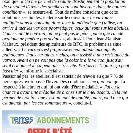
oxalique.
« Ça me permet de réduire drastiquement la population
de varroa et d'avoir des abeilles qui vont hiverner dans de bonnes
conditions »
, se rassure-t-il. Tout de même conscient que cette
solution a ses limites, il alerte sur le couvain.
« Le varroa se
multiplie dans le couvain, donc avec la méthode que j'utilise, on
arrive à tuer les varroas phorrétiques, ceux qui sont sur les abeilles.
Concernant le couvain, on ne peut pas le gérer parce que l'acide
oxalique ne pénètre pas dedans »
, alerte-t-il. Pour Jean-Baptiste
Malraux, président des apiculteurs de BFC, le problème se situe
ailleurs.
« Le varroa s'est progressivement adapté aux agents
pathogènes. Dans certaines ruches, on a assisté à une résistance du
varroa. Avant on ne voit pas que la colonie a le varroa, jusqu'au
seuil critique et là ça peut aller très vite. Parfois en 15 jours ça peut
basculer »
, informe le spécialiste.
Passionné par les abeilles, il est satisfait de n'avoir eu que 7 % de
perte après avoir passé l'hiver. Des conditions
sine qua non
qu'il a
respecté à la lettre et qui lui ont valu d'être médaillé.
« J'ai eu la
chance d'avoir une médaille de bronze sur le miel acacia. Cela me
permet de montrer que c'est un miel de qualité, qui répond à ce qui
est attendu par les consommateurs »
, conclut-il.