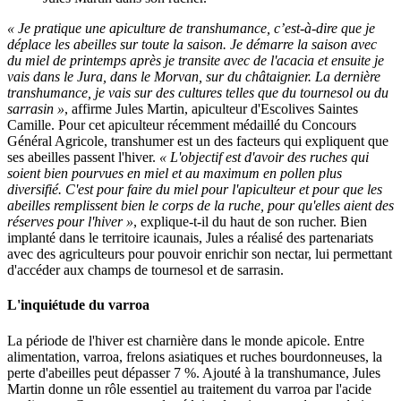
« Je pratique une apiculture de transhumance, c’est-à-dire que je
déplace les abeilles sur toute la saison. Je démarre la saison avec
du miel de printemps après je transite avec de l'acacia et ensuite je
vais dans le Jura, dans le Morvan, sur du châtaignier. La dernière
transhumance, je vais sur des cultures telles que du tournesol ou du
sarrasin »
, affirme Jules Martin, apiculteur d'Escolives Saintes
Camille. Pour cet apiculteur récemment médaillé du Concours
Général Agricole, transhumer est un des facteurs qui expliquent que
ses abeilles passent l'hiver.
« L'objectif est d'avoir des ruches qui
soient bien pourvues en miel et au maximum en pollen plus
diversifié. C'est pour faire du miel pour l'apiculteur et pour que les
abeilles remplissent bien le corps de la ruche, pour qu'elles aient des
réserves pour l'hiver »
, explique-t-il du haut de son rucher. Bien
implanté dans le territoire icaunais, Jules a réalisé des partenariats
avec des agriculteurs pour pouvoir enrichir son nectar, lui permettant
d'accéder aux champs de tournesol et de sarrasin.
L'inquiétude du varroa
La période de l'hiver est charnière dans le monde apicole. Entre
alimentation, varroa, frelons asiatiques et ruches bourdonneuses, la
perte d'abeilles peut dépasser 7 %. Ajouté à la transhumance, Jules
Martin donne un rôle essentiel au traitement du varroa par l'acide