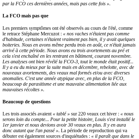
par la FCO ces dernières années, mais pas cette fois »
.
La FCO mais pas que
Les premiers symptômes ont été observés au cours de l'été, comme
le retrace Stéphane Mercuzot :
« nos vaches n'étaient pas comme
d'habitude, certaines n'étaient vraiment pas bien, il y avait quelques
boiteries. Nous en avons même perdu trois en août, ce n'était jamais
arrivé à cette période. Nous avons eu trois avortements au pré et
cela s'est enchaîné en les rentrant en bâtiment, courant novembre.
Les analyses ont bien révélé la FCO-3, tout le monde était positif...
Il y a eu du mieux par la suite mais en décembre, rebelotte, avec de
nouveaux avortements, des veaux mal formés et/ou avec diverses
anomalies. C'est une année atypique avec, en plus de la FCO,
beaucoup de parasitisme et une mauvaise alimentation liée aux
mauvaises récoltes ».
Beaucoup de questions
Les trois associés avaient
« tablé »
sur 220 veaux cet hiver :
« nous
serons loin du compte... Pour la petite histoire, Louis s'est installé le
1er janvier et nous devions avoir 30 veaux en plus. Il y en aura
donc autant que l'an passé »
. La période de reproduction qui va
débuter est également sources d'inquiétudes :
« il paraît que dans le