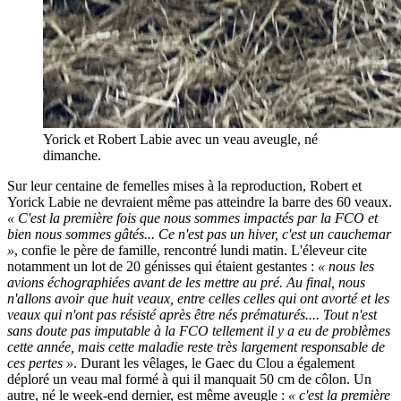
Yorick et Robert Labie avec un veau aveugle, né
dimanche.
Sur leur centaine de femelles mises à la reproduction, Robert et
Yorick Labie ne devraient même pas atteindre la barre des 60 veaux.
« C'est la première fois que nous sommes impactés par la FCO et
bien nous sommes gâtés... Ce n'est pas un hiver, c'est un cauchemar
»
, confie le père de famille, rencontré lundi matin. L'éleveur cite
notamment un lot de 20 génisses qui étaient gestantes :
« nous les
avions échographiées avant de les mettre au pré. Au final, nous
n'allons avoir que huit veaux, entre celles celles qui ont avorté et les
veaux qui n'ont pas résisté après être nés prématurés.... Tout n'est
sans doute pas imputable à la FCO tellement il y a eu de problèmes
cette année, mais cette maladie reste très largement responsable de
ces pertes »
. Durant les vêlages, le Gaec du Clou a également
déploré un veau mal formé à qui il manquait 50 cm de côlon. Un
autre, né le week-end dernier, est même aveugle :
« c'est la première