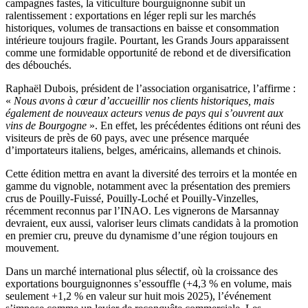
campagnes fastes, la viticulture bourguignonne subit un
ralentissement : exportations en léger repli sur les marchés
historiques, volumes de transactions en baisse et consommation
intérieure toujours fragile. Pourtant, les Grands Jours apparaissent
comme une formidable opportunité de rebond et de diversification
des débouchés.
Raphaël Dubois, président de l’association organisatrice, l’affirme :
«
Nous avons à cœur d’accueillir nos clients historiques, mais
également de nouveaux acteurs venus de pays qui s’ouvrent aux
vins de Bourgogne
». En effet, les précédentes éditions ont réuni des
visiteurs de près de 60 pays, avec une présence marquée
d’importateurs italiens, belges, américains, allemands et chinois.
Cette édition mettra en avant la diversité des terroirs et la montée en
gamme du vignoble, notamment avec la présentation des premiers
crus de Pouilly-Fuissé, Pouilly-Loché et Pouilly-Vinzelles,
récemment reconnus par l’INAO. Les vignerons de Marsannay
devraient, eux aussi, valoriser leurs climats candidats à la promotion
en premier cru, preuve du dynamisme d’une région toujours en
mouvement.
Dans un marché international plus sélectif, où la croissance des
exportations bourguignonnes s’essouffle (+4,3 % en volume, mais
seulement +1,2 % en valeur sur huit mois 2025), l’événement