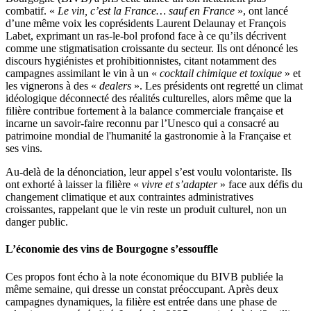
combatif. «
Le vin, c’est la France… sauf en France
», ont lancé
d’une même voix les coprésidents Laurent Delaunay et François
Labet, exprimant un ras-le-bol profond face à ce qu’ils décrivent
comme une stigmatisation croissante du secteur. Ils ont dénoncé les
discours hygiénistes et prohibitionnistes, citant notamment des
campagnes assimilant le vin à un «
cocktail chimique et toxique
» et
les vignerons à des «
dealers
». Les présidents ont regretté un climat
idéologique déconnecté des réalités culturelles, alors même que la
filière contribue fortement à la balance commerciale française et
incarne un savoir-faire reconnu par l’Unesco qui a consacré au
patrimoine mondial de l'humanité la gastronomie à la Française et
ses vins.
Au-delà de la dénonciation, leur appel s’est voulu volontariste. Ils
ont exhorté à laisser la filière «
vivre et s’adapter
» face aux défis du
changement climatique et aux contraintes administratives
croissantes, rappelant que le vin reste un produit culturel, non un
danger public.
L’économie des vins de Bourgogne s’essouffle
Ces propos font écho à la note économique du BIVB publiée la
même semaine, qui dresse un constat préoccupant. Après deux
campagnes dynamiques, la filière est entrée dans une phase de