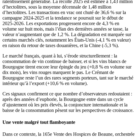
ralentissement généralisé. La récolte 2025 est estimée à 1,43 million
d’hectolitres, sous la moyenne décennale de 1,48 million
d’hectolitres. Les transactions en vrac ont chuté de 36,6 % sur la
campagne 2024-2025 et la tendance se poursuit sur le début de
2025-2026. Les exportations progressent encore de 4,3 % en
volume sur huit mois, mais l’élan des dernières années se tasse, la
valeur n’augmentant que de 1,2 %. La dégradation est marquée sur
certains marchés clés, notamment les États-Unis (-4,1 % en valeur)
en raison du retour de taxes douanières, et la Chine (-5,3 %).
Le marché français, quant à lui, s’érode structurellement : la
consommation de vin continue de baisser, et si les vins blancs de
Bourgogne tirent encore leur épingle du jeu (+0,8 % en volume sur
dix mois), les vins rouges marquent le pas. Le Crémant de
Bourgogne reste l’un des rares segments porteurs, tant sur le marché
intérieur qu’à l’export (+10,6 % en volume).
Ces signaux confirment ce que nombre d’observateurs redoutaient :
après des années d’euphorie, la Bourgogne entre dans un cycle
d’ajustement où les prix élevés, la conjoncture internationale et la
baisse de la consommation pèsent sur les perspectives de croissance.
Une vente malgré tout flamboyante
Dans ce contexte, la 165e Vente des Hospices de Beaune, orchestrée