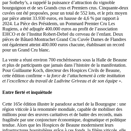
par Sotheby’s, a rappelé la puissance d’attraction du vignoble
bourguignon et de ses Grands crus et Premiers crus. Cinquante-deux
cuvées ont été proposées, pour un total de 552 lots, et le prix moyen
par pièce atteint 33.930 euros, en hausse de 4,6 % par rapport à
2024. La Pièce des Présidents, un Pommard Premier Cru Les
Rugiens, a été adjugée 400.000 euros au profit de l’association
EHCO et de l’Institut Robert-Debré du cerveau de l’enfant. Deux
pièces de Bâtard-Montrachet Grand Cru Cuvée Dames de Flandres
ont également atteint 400.000 euros chacune, établissant un record
pour un Grand Cru blanc.
La vente a réuni environ 700 enchérisseurs sous la Halle de Beaune
et plus de participants que jamais dans l’histoire de la manifestation.
Pour Guillaume Koch, directeur des Hospices Civils de Beaune,
cette édition confirme «
la force de l’attachement à cette institution
et l’excellence du travail de Ludivine Griveau et de son équipe
».
Entre fierté et inquiétude
Cette 165e édition illustre le paradoxe actuel de la Bourgogne : une
région viticole à la renommée mondiale, capable de mobiliser des
millions pour des œuvres caritatives et de battre des records, mais
fragilisée par une conjoncture économique, dogmatique et politique
tendue. Alors que les Hospices de Beaune modernisent leurs
infrastructures hospitalières grâce à ces fonds, la filière viticole, elle,