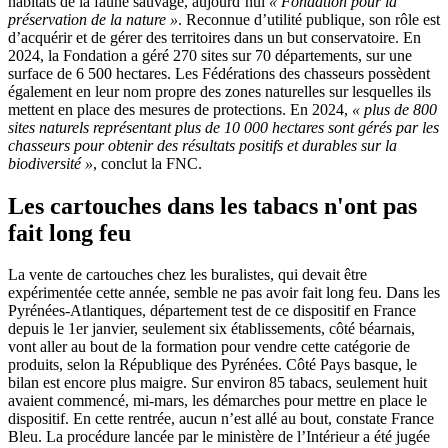
habitats de la faune sauvage, aujourd’hui
« Fondation pour la
préservation de la nature »
. Reconnue d’utilité publique, son rôle est
d’acquérir et de gérer des territoires dans un but conservatoire. En
2024, la Fondation a géré 270 sites sur 70 départements, sur une
surface de 6 500 hectares. Les Fédérations des chasseurs possèdent
également en leur nom propre des zones naturelles sur lesquelles ils
mettent en place des mesures de protections. En 2024,
« plus de 800
sites naturels représentant plus de 10 000 hectares sont gérés par les
chasseurs pour obtenir des résultats positifs et durables sur la
biodiversité »
, conclut la FNC.
Les cartouches dans les tabacs n'ont pas
fait long feu
La vente de cartouches chez les buralistes, qui devait être
expérimentée cette année, semble ne pas avoir fait long feu. Dans les
Pyrénées-Atlantiques, département test de ce dispositif en France
depuis le 1er janvier, seulement six établissements, côté béarnais,
vont aller au bout de la formation pour vendre cette catégorie de
produits, selon la République des Pyrénées. Côté Pays basque, le
bilan est encore plus maigre. Sur environ 85 tabacs, seulement huit
avaient commencé, mi-mars, les démarches pour mettre en place le
dispositif. En cette rentrée, aucun n’est allé au bout, constate France
Bleu. La procédure lancée par le ministère de l’Intérieur a été jugée