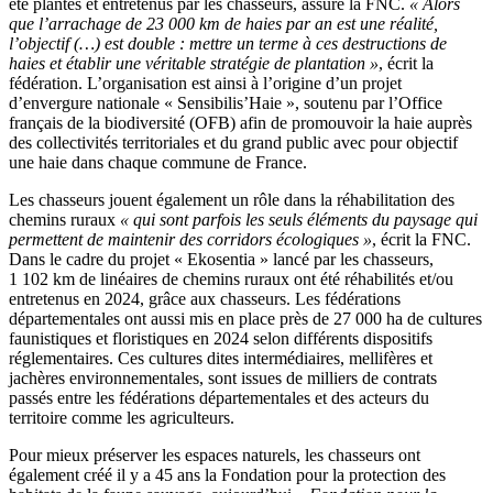
été plantés et entretenus par les chasseurs, assure la FNC.
« Alors
que l’arrachage de 23 000 km de haies par an est une réalité,
l’objectif (…) est double : mettre un terme à ces destructions de
haies et établir une véritable stratégie de plantation »
, écrit la
fédération. L’organisation est ainsi à l’origine d’un projet
d’envergure nationale « Sensibilis’Haie », soutenu par l’Office
français de la biodiversité (OFB) afin de promouvoir la haie auprès
des collectivités territoriales et du grand public avec pour objectif
une haie dans chaque commune de France.
Les chasseurs jouent également un rôle dans la réhabilitation des
chemins ruraux
« qui sont parfois les seuls éléments du paysage qui
permettent de maintenir des corridors écologiques »
, écrit la FNC.
Dans le cadre du projet « Ekosentia » lancé par les chasseurs,
1 102 km de linéaires de chemins ruraux ont été réhabilités et/ou
entretenus en 2024, grâce aux chasseurs. Les fédérations
départementales ont aussi mis en place près de 27 000 ha de cultures
faunistiques et floristiques en 2024 selon différents dispositifs
réglementaires. Ces cultures dites intermédiaires, mellifères et
jachères environnementales, sont issues de milliers de contrats
passés entre les fédérations départementales et des acteurs du
territoire comme les agriculteurs.
Pour mieux préserver les espaces naturels, les chasseurs ont
également créé il y a 45 ans la Fondation pour la protection des